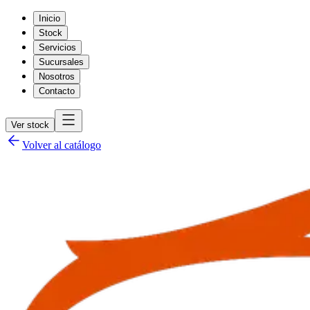
Inicio
Stock
Servicios
Sucursales
Nosotros
Contacto
Ver stock
Volver al catálogo