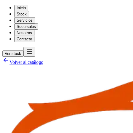
Inicio
Stock
Servicios
Sucursales
Nosotros
Contacto
Ver stock
Volver al catálogo