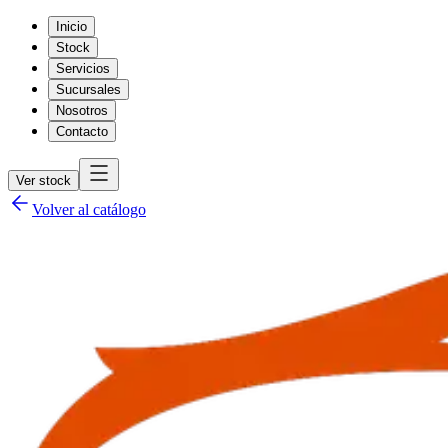
Inicio
Stock
Servicios
Sucursales
Nosotros
Contacto
Ver stock
Volver al catálogo