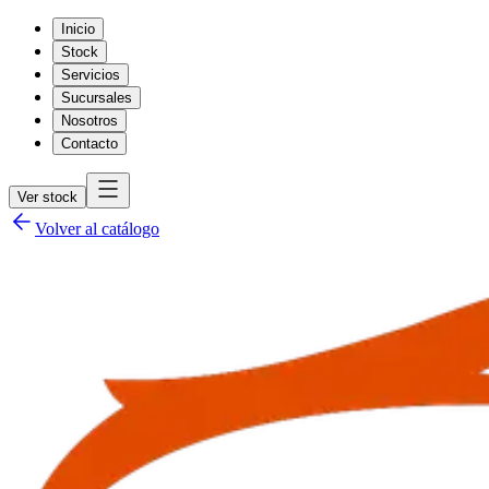
Inicio
Stock
Servicios
Sucursales
Nosotros
Contacto
Ver stock
Volver al catálogo