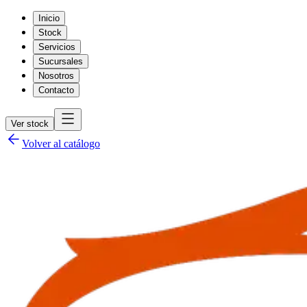
Inicio
Stock
Servicios
Sucursales
Nosotros
Contacto
Ver stock
Volver al catálogo